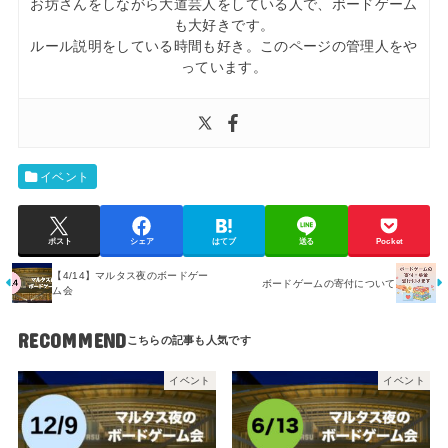
お坊さんをしながら大道芸人をしている人で、ボードゲーム
も大好きです。
ルール説明をしている時間も好き。このページの管理人をや
っています。
イベント
ポスト
シェア
はてブ
送る
Pocket
【4/14】マルタス夜のボードゲー
ボードゲームの寄付について
ム会
RECOMMEND
イベント
イベント