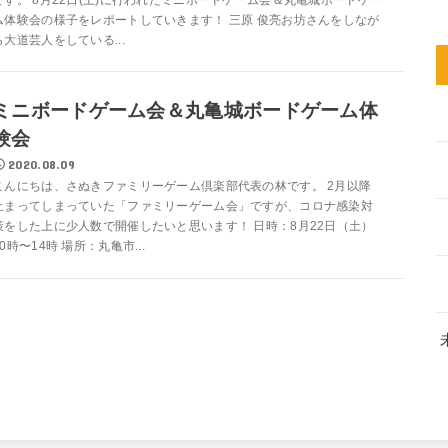
ム体験会の様子をレポートしていきます！ 三原 俊亮お坊さんをしなが
ら大道芸人をしている...
ミニボードゲーム会＆丸亀城ボードゲーム体
験会
2020.08.09
こんにちは、さぬきファミリーゲーム倶楽部代表の林です。 2月以降
止まってしまっていた「ファミリーゲーム会」ですが、コロナ感染対
策をした上に少人数で開催したいと思います！ 日時：8月22日（土）
10時〜14時 場所：丸亀市...