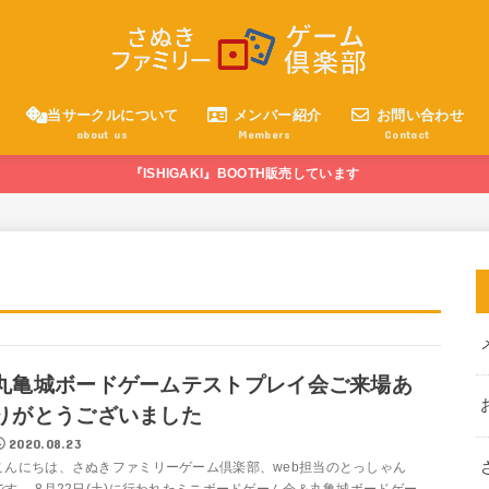
当サークルについて
メンバー紹介
お問い合わせ
about us
Members
Contact
『ISHIGAKI』BOOTH販売しています
丸亀城ボードゲームテストプレイ会ご来場あ
りがとうございました
2020.08.23
こんにちは、さぬきファミリーゲーム倶楽部、web担当のとっしゃん
です。 8月22日(土)に行われたミニボードゲーム会＆丸亀城ボードゲー