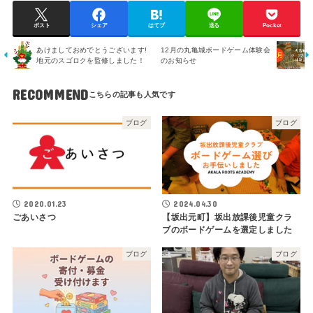
ポスト
シェア
はてブ
送る
Pocket
あけましておめでとうございます!
12月の丸亀城ボードゲーム体験会
地元のスゴロクを監修しました！
のお知らせ
RECOMMEND
ブログ
ブログ
2020.01.23
2024.04.30
ごあいさつ
【坂出元町】坂出放課後児童クラ
ブのボードゲームを選定しました
ブログ
ブログ