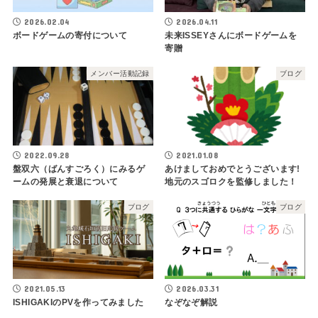
2026.02.04
2026.04.11
ボードゲームの寄付について
未来ISSEYさんにボードゲームを
寄贈
メンバー活動記録
ブログ
2022.09.28
2021.01.08
盤双六（ばんすごろく）にみるゲ
あけましておめでとうございます!
ームの発展と衰退について
地元のスゴロクを監修しました！
ブログ
ブログ
2021.05.13
2026.03.31
ISHIGAKIのPVを作ってみました
なぞなぞ解説